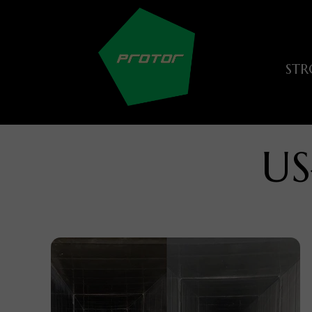
ST
US