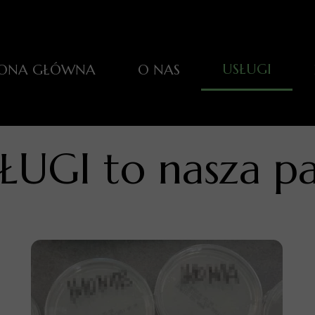
USŁUGI
RONA GŁÓWNA
O NAS
Czyszczenie Wen
Badania mikrobi
ŁUGI to nasza pa
Instalacja klap 
Dezynfekcja wen
Pomiary przepł
Inspekcja kame