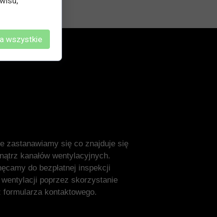
wisu,
a wszystkie
e zastanawiamy się co znajduje się
ątrz kanałów wentylacyjnych.
ęcamy do bezpłatnej inspekcji
 wentylacji poprzez skorzystanie
z formularza kontaktowego.