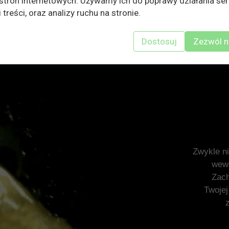
stron internetowych. Używamy ich do poprawy działania ser
 treści, oraz analizy ruchu na stronie.
Dostosuj
Zezwól n
Zwykle ni
wewn
Zach
Twojej