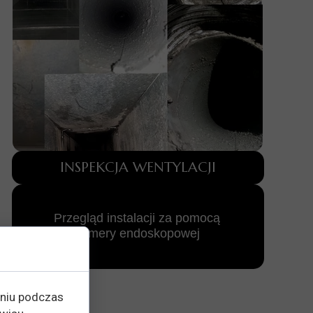
INSPEKCJA WENTYLACJI
Przegląd instalacji za pomocą
kamery endoskopowej
eniu podczas