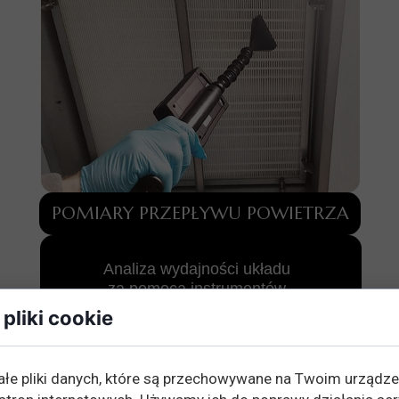
POMIARY PRZEPŁYWU POWIETRZA
Analiza wydajności układu
za pomocą instrumentów
renomowanej firmy Testo
pliki cookie
ałe pliki danych, które są przechowywane na Twoim urządz