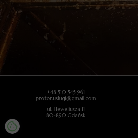
+48 510 545 961
protor.uslugi@gmail.com
ul. Heweliusza 11
80-890 Gdańsk