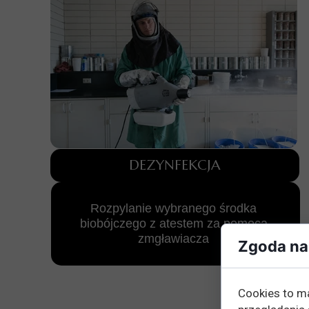
DEZYNFEKCJA
Rozpylanie wybranego środka
biobójczego z atestem za pomocą
zmgławiacza
Zgoda na 
Cookies to m