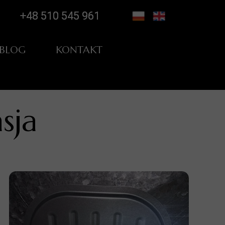
+48 510 545 961
+48 510 545 961
BLOG
KONTAKT
tylacji
ologiczne
sja
rewizyjnych
tylacji
ywu
rą TV